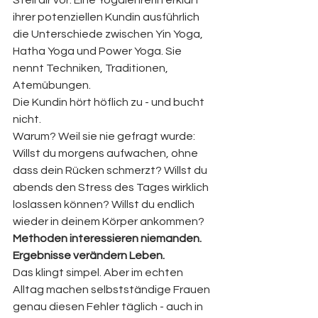
Stell dir vor: Eine Yogalehrerin erklärt 
ihrer potenziellen Kundin ausführlich 
die Unterschiede zwischen Yin Yoga, 
Hatha Yoga und Power Yoga. Sie 
nennt Techniken, Traditionen, 
Atemübungen.
Die Kundin hört höflich zu - und bucht 
nicht.
Warum? Weil sie nie gefragt wurde: 
Willst du morgens aufwachen, ohne 
dass dein Rücken schmerzt? Willst du 
abends den Stress des Tages wirklich 
loslassen können? Willst du endlich 
wieder in deinem Körper ankommen?
Methoden interessieren niemanden. 
Ergebnisse verändern Leben.
Das klingt simpel. Aber im echten 
Alltag machen selbstständige Frauen 
genau diesen Fehler täglich - auch in 